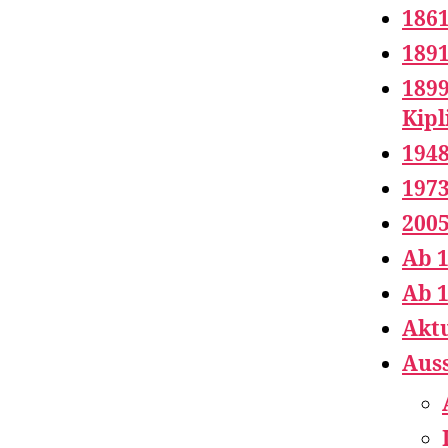
1861
1891
1899
Kipl
194
197
2005
Ab 
Ab 1
Aktu
Auss