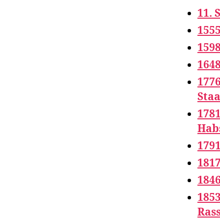
11. 
1555
1598
1648
1776
Sta
1781
Hab
1791
1817
1846
1853
Ras