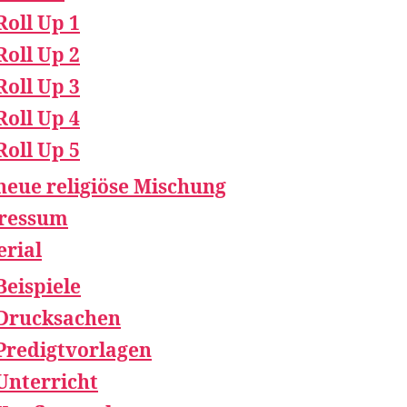
Roll Up 1
Roll Up 2
Roll Up 3
Roll Up 4
Roll Up 5
neue religiöse Mischung
ressum
rial
Beispiele
Drucksachen
Predigtvorlagen
Unterricht