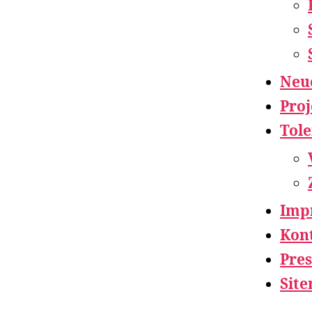
Neu
Proj
Tol
Imp
Kon
Pres
Sit