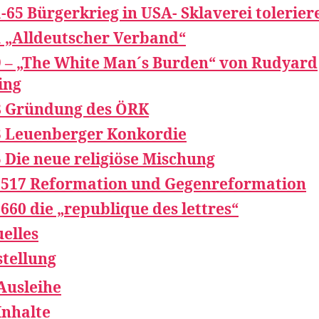
-65 Bürgerkrieg in USA- Sklaverei tolerier
 „Alldeutscher Verband“
 – „The White Man´s Burden“ von Rudyard
ing
8 Gründung des ÖRK
3 Leuenberger Konkordie
 Die neue religiöse Mischung
1517 Reformation und Gegenreformation
660 die „republique des lettres“
elles
tellung
Ausleihe
Inhalte