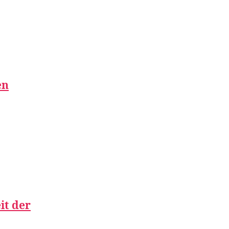
en
it der