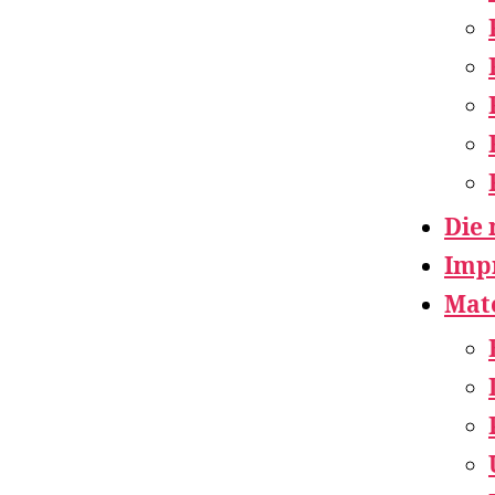
Die 
Imp
Mate