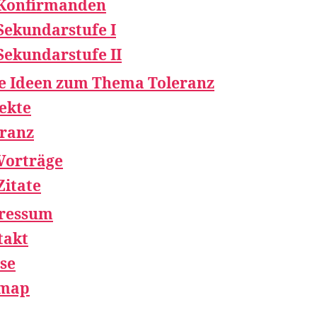
Konfirmanden
Sekundarstufe I
Sekundarstufe II
e Ideen zum Thema Toleranz
ekte
eranz
Vorträge
Zitate
ressum
takt
se
emap