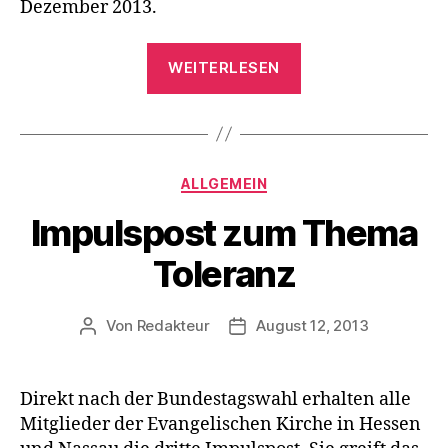
Dezember 2013.
„Themenreihe
WEITERLESEN
zur
Toleranz
in
Wiesbaden“
Kategorien
ALLGEMEIN
Impulspost zum Thema
Toleranz
Von
Redakteur
August 12, 2013
Beitragsautor
Beitragsdatum
Direkt nach der Bundestagswahl erhalten alle
Mitglieder der Evangelischen Kirche in Hessen