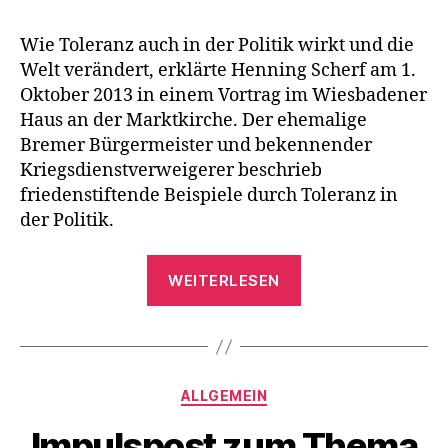
Wie Toleranz auch in der Politik wirkt und die
Welt verändert, erklärte Henning Scherf am 1.
Oktober 2013 in einem Vortrag im Wiesbadener
Haus an der Marktkirche. Der ehemalige
Bremer Bürgermeister und bekennender
Kriegsdienstverweigerer beschrieb
friedenstiftende Beispiele durch Toleranz in
der Politik.
„Wie
WEITERLESEN
Toleranz
die
Welt
verändert“
Kategorien
ALLGEMEIN
Impulspost zum Thema