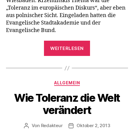
Wiesbaden. Krzeminskis Thema war die
„Toleranz im europäischen Diskurs“, aber eben
aus polnischer Sicht. Eingeladen hatten die
Evangelische Stadtakademie und der
Evangelische Bund.
„Deutsch-
WEITERLESEN
Polnische
Toleranzübunge
Kategorien
ALLGEMEIN
Wie Toleranz die Welt
verändert
Von
Redakteur
Oktober 2, 2013
Beitragsautor
Beitragsdatum