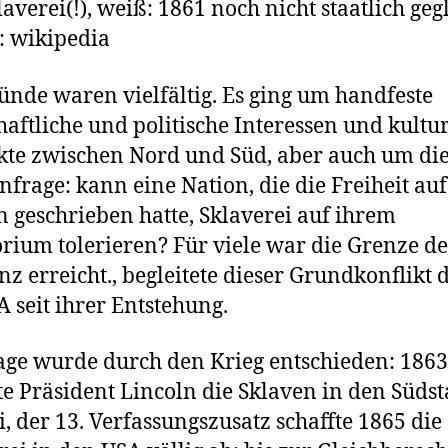
laverei(!), weiß: 1861 noch nicht staatlich gegl
: wikipedia
ünde waren vielfältig. Es ging um handfeste
haftliche und politische Interessen und kultur
kte zwischen Nord und Süd, aber auch um di
nfrage: kann eine Nation, die die Freiheit auf
 geschrieben hatte, Sklaverei auf ihrem
orium tolerieren? Für viele war die Grenze de
nz erreicht., begleitete dieser Grundkonflikt 
A seit ihrer Entstehung.
age wurde durch den Krieg entschieden: 1863
te Präsident Lincoln die Sklaven in den Süds
ei, der 13. Verfassungszusatz schaffte 1865 die