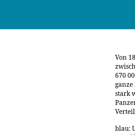
Von 18
zwisch
670 00
ganze 
stark 
Panzer
Vertei
blau: 