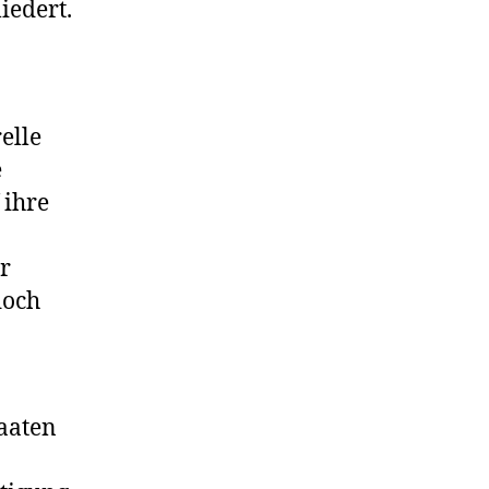
iedert.
elle
e
 ihre
r
doch
taaten