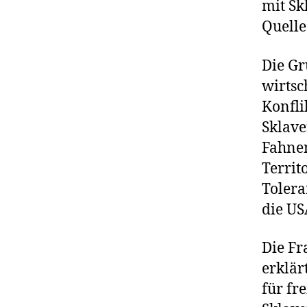
mit Sk
Quelle
Die Gr
wirtsc
Konfli
Sklave
Fahnen
Territ
Tolera
die US
Die Fr
erklär
für fr