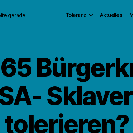
Toleranz
Aktuelles
M
eite gerade
65 Bürgerkr
SA- Sklaver
tolerieren?