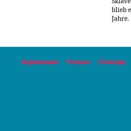
Sklave
blieb 
Jahre.
Impressum
Presse
Sitemap